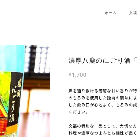
ホーム
文福
濃厚八鹿のにごり酒
¥1,700
鼻を通り抜ける芳醇な甘い香りが
のもろみを使用した独自の製法によ
した飲み口が心地よく、もろみの
ください。
文福の特別な一品として、大切な方
料理や濃厚なつまみとも相性が良く