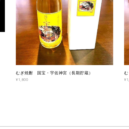
むぎ焼酎 国宝・宇佐神宮（長期貯蔵）
む
¥1,800
¥1